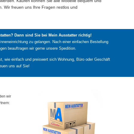
 werden. Kaufen können Sie alle Modelle bequem und
n. Wir freuen uns Ihre Fragen restlos und
atten? Dann sind Sie bei Mein Ausstatter richtig!
Inneneinrichtung zu gelangen. Nach einer einfachen Bestellung
gen beauftragen wir gerne unsere Spedition.
lbst, wie einfach und preiswert sich Wohnung, Büro oder Geschäft
euen uns auf Sie!
den wir
tnern: