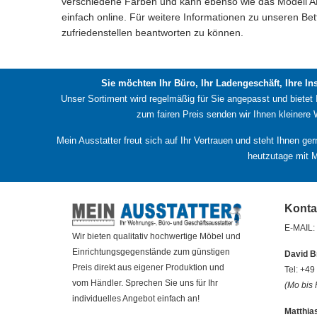
verschiedene Farben und kann ebenso wie das Modell A
einfach online. Für weitere Informationen zu unseren Bet
zufriedenstellen beantworten zu können.
Sie möchten Ihr Büro, Ihr Ladengeschäft, Ihre In
Unser Sortiment wird regelmäßig für Sie angepasst und bietet
zum fairen Preis senden wir Ihnen kleinere
Mein Ausstatter freut sich auf Ihr Vertrauen und steht Ihnen ge
heutzutage mit M
Konta
E-MAIL:
Wir bieten qualitativ hochwertige Möbel und
Einrichtungsgegenstände zum günstigen
David B
Preis direkt aus eigener Produktion und
Tel: +4
vom Händler. Sprechen Sie uns für Ihr
(Mo bis 
individuelles Angebot einfach an!
Matthia