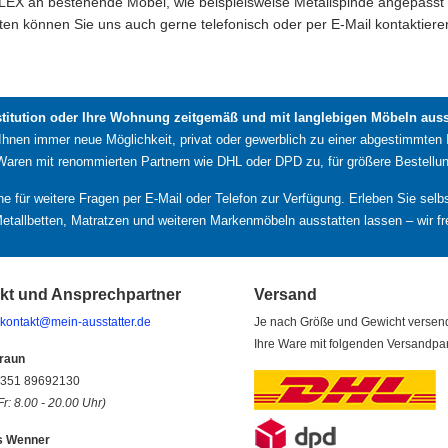
LEX an bestehende Möbel, wie beispielsweise Metallspinde angepasst
ten können Sie uns auch gerne telefonisch oder per E-Mail kontaktiere
stitution oder Ihre Wohnung zeitgemäß und mit langlebigen Möbeln ausst
 Ihnen immer neue Möglichkeit, privat oder gewerblich zu einer abgestimmten 
 Waren mit renommierten Partnern wie DHL oder DPD zu, für größere Bestellun
rne für weitere Fragen per E-Mail oder Telefon zur Verfügung. Erleben Sie se
etallbetten, Matratzen und weiteren Markenmöbeln ausstatten lassen – wir fr
kt und Ansprechpartner
Versand
kontakt@mein-ausstatter.de
Je nach Größe und Gewicht versen
Ihre Ware mit folgenden Versandpar
raun
9 351 89692130
Fr: 8.00 - 20.00 Uhr)
s Wenner