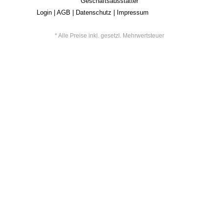
Geschäftsausstatter
Login
|
AGB
|
Datenschutz
|
Impressum
* Alle Preise inkl. gesetzl. Mehrwertsteuer