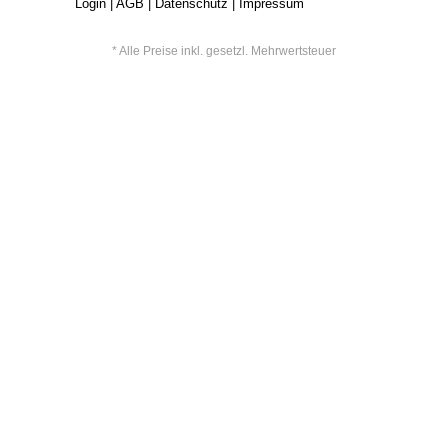
Login
|
AGB
|
Datenschutz
|
Impressum
* Alle Preise inkl. gesetzl. Mehrwertsteuer