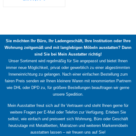
Dieses
Produkt
weist
mehrere
Varianten
Sie möchten Ihr Büro, Ihr Ladengeschäft, Ihre Institution oder Ihre
auf.
Wohnung zeitgemäß und mit langlebigen Möbeln ausstatten? Dann
Die
sind Sie bei Mein Ausstatter richtig!
Optionen
Unser Sortiment wird regelmäßig für Sie angepasst und bietet Ihnen
können
immer neue Möglichkeit, privat oder gewerblich zu einer abgestimmten
auf
Inneneinrichtung zu gelangen. Nach einer einfachen Bestellung zum
der
fairen Preis senden wir Ihnen kleinere Waren mit renommierten Partnern
wie DHL oder DPD zu, für größere Bestellungen beauftragen wir gerne
Produktseite
unsere Spedition.
gewählt
werden
Mein Ausstatter freut sich auf Ihr Vertrauen und steht Ihnen gerne für
weitere Fragen per E-Mail oder Telefon zur Verfügung. Erleben Sie
selbst, wie einfach und preiswert sich Wohnung, Büro oder Geschäft
heutzutage mit Metallbetten, Matratzen und weiteren Markenmöbeln
ausstatten lassen – wir freuen uns auf Sie!