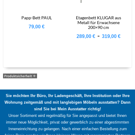
Papp-Bett PAUL
Etagenbett KLUGAR aus
Metall für Erwachsene
79,00
€
200×90 cm
-
289,00
€
319,00
€
Sie möchten Ihr Büro, Ihr Ladengeschäft, Ihre Institution oder Ihre
Wohnung zeitgemäß und mit langlebigen Möbeln ausstatten? Dann
sind Sie bei Mein Ausstatter richtig!
Unser Sortiment wird regelmäßig für Sie angepasst und bietet Ihnen
immer neue Möglichkeit, privat oder gewerblich zu einer abgestimmten
Inneneinrichtung zu gelangen. Nach einer einfachen Bestellung zum