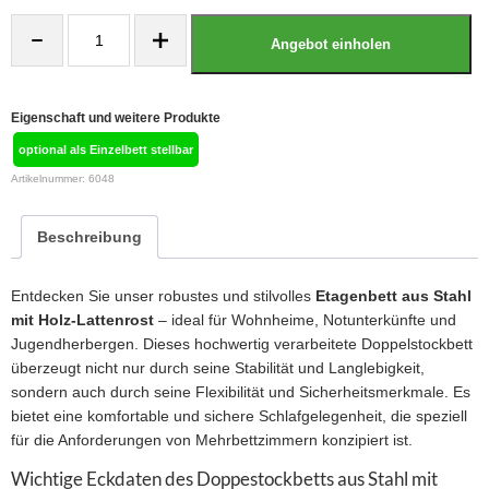
Etagenbett
aus
Angebot einholen
Stahl
mit
Holz-
Lattenrost
Menge
Eigenschaft und weitere Produkte
optional als Einzelbett stellbar
Artikelnummer:
6048
Beschreibung
Entdecken Sie unser robustes und stilvolles
Etagenbett aus Stahl
mit Holz-Lattenrost
– ideal für Wohnheime, Notunterkünfte und
Jugendherbergen. Dieses hochwertig verarbeitete Doppelstockbett
überzeugt nicht nur durch seine Stabilität und Langlebigkeit,
sondern auch durch seine Flexibilität und Sicherheitsmerkmale. Es
bietet eine komfortable und sichere Schlafgelegenheit, die speziell
für die Anforderungen von Mehrbettzimmern konzipiert ist.
Wichtige Eckdaten des Doppestockbetts aus Stahl mit