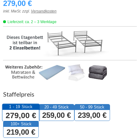
279,00
€
inkl. MwSt. zzgl.
Versandkosten
Lieferzeit: ca. 2 – 3 Werktage
Staffelpreis
1 - 19
Stück
20 - 49 Stück
50 - 99 Stück
279,00
€
259,00
€
239,00
€
100+ Stück
219,00
€