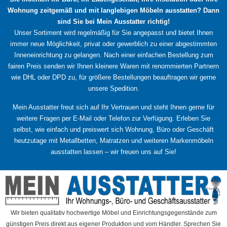
Optionen
Optionen
Wohnung zeitgemäß und mit langlebigen Möbeln ausstatten? Dann
können
können
sind Sie bei Mein Ausstatter richtig!
auf
auf
Unser Sortiment wird regelmäßig für Sie angepasst und bietet Ihnen
der
der
immer neue Möglichkeit, privat oder gewerblich zu einer abgestimmten
Produktseite
Produktseite
Inneneinrichtung zu gelangen. Nach einer einfachen Bestellung zum
gewählt
gewählt
fairen Preis senden wir Ihnen kleinere Waren mit renommierten Partnern
werden
werden
wie DHL oder DPD zu, für größere Bestellungen beauftragen wir gerne
unsere Spedition.
Mein Ausstatter freut sich auf Ihr Vertrauen und steht Ihnen gerne für
weitere Fragen per E-Mail oder Telefon zur Verfügung. Erleben Sie
selbst, wie einfach und preiswert sich Wohnung, Büro oder Geschäft
heutzutage mit Metallbetten, Matratzen und weiteren Markenmöbeln
ausstatten lassen – wir freuen uns auf Sie!
Wir bieten qualitativ hochwertige Möbel und Einrichtungsgegenstände zum
günstigen Preis direkt aus eigener Produktion und vom Händler. Sprechen Sie