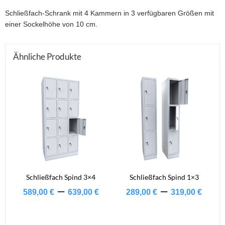
Schließfach-Schrank mit 4 Kammern in 3 verfügbaren Größen mit
einer Sockelhöhe von 10 cm.
Ähnliche Produkte
Schließfach Spind 3×4
Schließfach Spind 1×3
Preisspanne:
Prei
–
–
589,00
€
639,00
€
289,00
€
319,00
€
589,00 €
289,
Dieses
Dieses
bis
bis
Produkt
Produkt