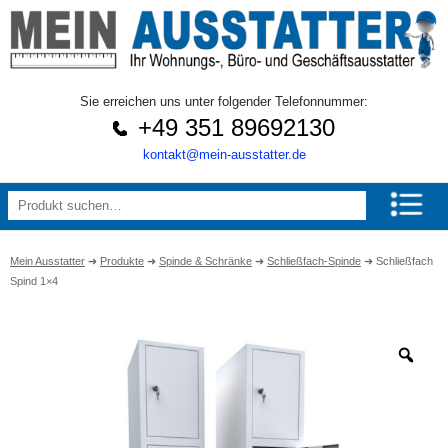
Sie erreichen uns unter folgender Telefonnummer:
+49 351 89692130
kontakt@mein-ausstatter.de
Mein Ausstatter
➜
Produkte
➜
Spinde & Schränke
➜
Schließfach-Spinde
➜
Schließfach
Spind 1×4
Zo