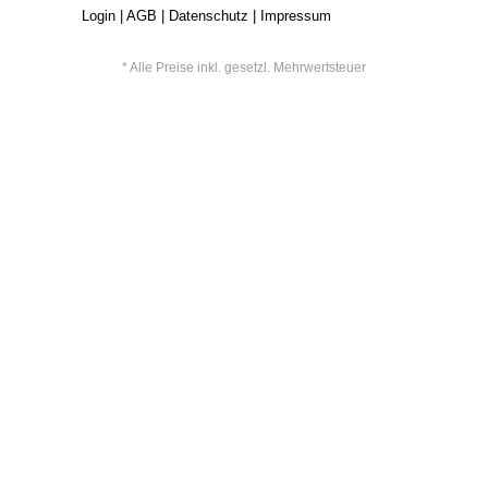
Login
|
AGB
|
Datenschutz
|
Impressum
* Alle Preise inkl. gesetzl. Mehrwertsteuer