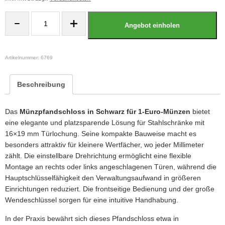
Münzpfandschloss,
schwarz,
Angebot einholen
rund
(für
1
€
Münzen)
Artikelnummer:
6769
Menge
Beschreibung
Das
Münzpfandschloss in Schwarz für 1-Euro-Münzen
bietet
eine elegante und platzsparende Lösung für Stahlschränke mit
16×19 mm Türlochung. Seine kompakte Bauweise macht es
besonders attraktiv für kleinere Wertfächer, wo jeder Millimeter
zählt. Die einstellbare Drehrichtung ermöglicht eine flexible
Montage an rechts oder links angeschlagenen Türen, während die
Hauptschlüsselfähigkeit den Verwaltungsaufwand in größeren
Einrichtungen reduziert. Die frontseitige Bedienung und der große
Wendeschlüssel sorgen für eine intuitive Handhabung.
In der Praxis bewährt sich dieses Pfandschloss etwa in