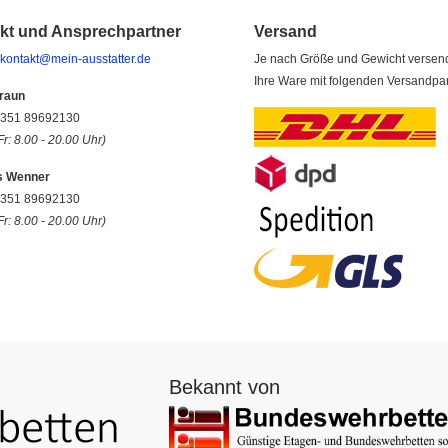
kt und Ansprechpartner
Versand
kontakt@mein-ausstatter.de
Je nach Größe und Gewicht versen
Ihre Ware mit folgenden Versandpar
raun
9 351 89692130
Fr: 8.00 - 20.00 Uhr)
s Wenner
9 351 89692130
Fr: 8.00 - 20.00 Uhr)
Bekannt von