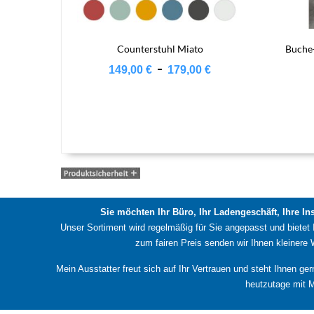
Counterstuhl Miato
Buche
-
149,00
€
179,00
€
Sie möchten Ihr Büro, Ihr Ladengeschäft, Ihre In
Unser Sortiment wird regelmäßig für Sie angepasst und bietet
zum fairen Preis senden wir Ihnen kleinere
Mein Ausstatter freut sich auf Ihr Vertrauen und steht Ihnen ge
heutzutage mit M