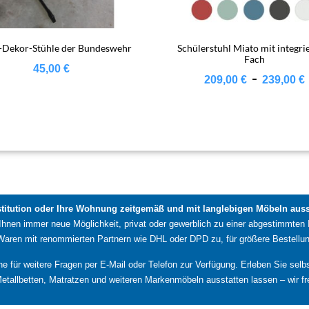
-Dekor-Stühle der Bundeswehr
Schülerstuhl Miato mit integr
Fach
45,00
€
-
209,00
€
239,00
€
stitution oder Ihre Wohnung zeitgemäß und mit langlebigen Möbeln ausst
 Ihnen immer neue Möglichkeit, privat oder gewerblich zu einer abgestimmten 
 Waren mit renommierten Partnern wie DHL oder DPD zu, für größere Bestellun
rne für weitere Fragen per E-Mail oder Telefon zur Verfügung. Erleben Sie se
etallbetten, Matratzen und weiteren Markenmöbeln ausstatten lassen – wir fr