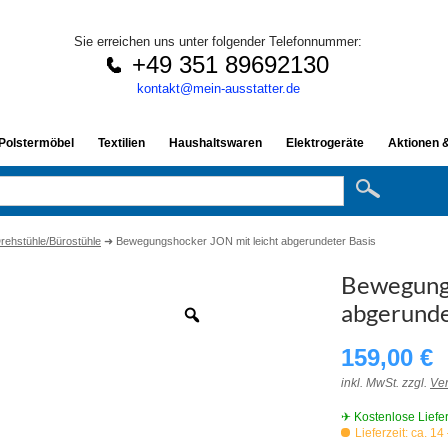
Sie erreichen uns unter folgender Telefonnummer:
+49 351 89692130
kontakt@mein-ausstatter.de
 Polstermöbel
Textilien
Haushaltswaren
Elektrogeräte
Aktionen 
rehstühle/Bürostühle
➜
Bewegungshocker JON mit leicht abgerundeter Basis
Bewegungs
abgerunde
Zoom
159,00
€
inkl. MwSt. zzgl.
Ve
✈ Kostenlose Liefe
Lieferzeit: ca. 1