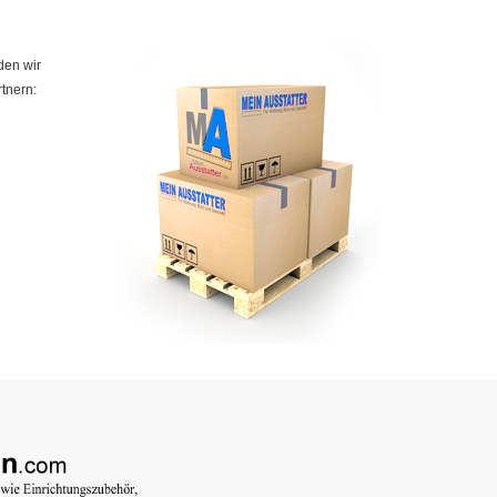
den wir
tnern: