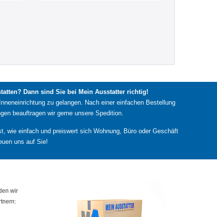
atten? Dann sind Sie bei Mein Ausstatter richtig!
Inneneinrichtung zu gelangen. Nach einer einfachen Bestellung
gen beauftragen wir gerne unsere Spedition.
lbst, wie einfach und preiswert sich Wohnung, Büro oder Geschäft
euen uns auf Sie!
den wir
tnern: