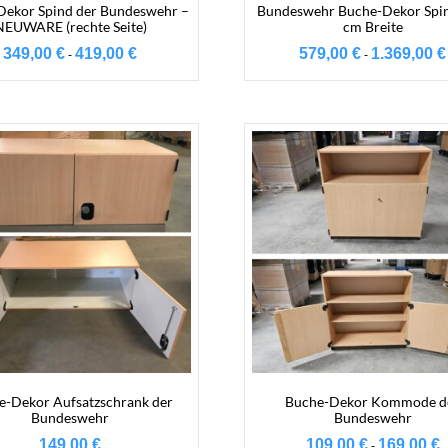
Dekor Spind der Bundeswehr –
Bundeswehr Buche-Dekor Spin
NEUWARE (rechte Seite)
cm Breite
349,00
€
419,00
€
579,00
€
1.369,00
€
-
-
e-Dekor Aufsatzschrank der
Buche-Dekor Kommode d
Bundeswehr
Bundeswehr
149,00
€
109,00
€
169,00
€
-