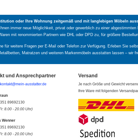
stitution oder Ihre Wohnung zeitgemäß und mit langlebigen Möbeln ausst
 Ihnen immer neue Möglichkeit, privat oder gewerblich zu einer abgestimmten 
 Waren mit renommierten Partnern wie DHL oder DPD zu, für größere Bestellun
rne für weitere Fragen per E-Mail oder Telefon zur Verfügung. Erleben Sie se
etallbetten, Matratzen und weiteren Markenmöbeln ausstatten lassen – wir fr
kt und Ansprechpartner
Versand
kontakt@mein-ausstatter.de
Je nach Größe und Gewicht versen
Ihre Ware mit folgenden Versandpar
raun
9 351 89692130
Fr: 8.00 - 20.00 Uhr)
s Wenner
9 351 89692130
Fr: 8.00 - 20.00 Uhr)