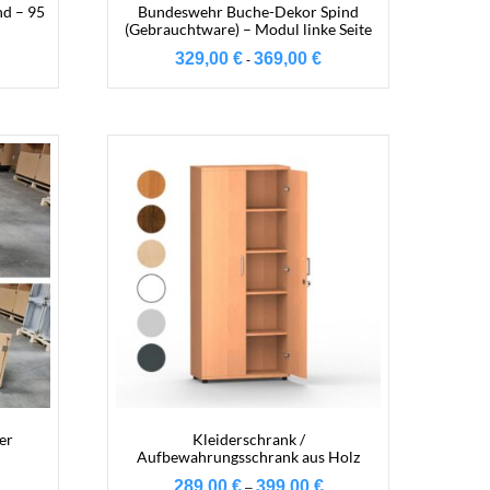
d – 95
Bundeswehr Buche-Dekor Spind
(Gebrauchtware) – Modul linke Seite
329,00
€
369,00
€
-
er
Kleiderschrank /
Aufbewahrungsschrank aus Holz
289,00
€
399,00
€
Preisspanne:
–