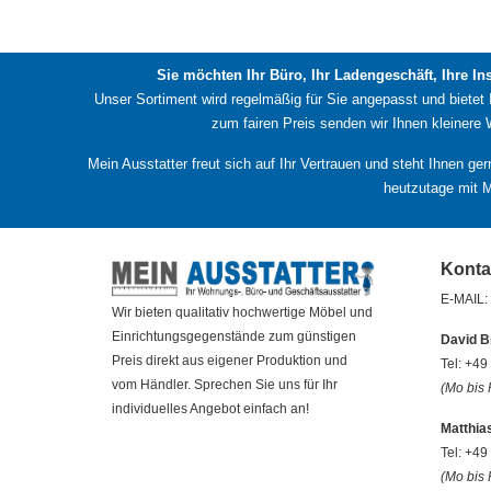
weist
mehrere
Varianten
Sie möchten Ihr Büro, Ihr Ladengeschäft, Ihre In
auf.
Unser Sortiment wird regelmäßig für Sie angepasst und bietet
zum fairen Preis senden wir Ihnen kleinere
Die
Optionen
Mein Ausstatter freut sich auf Ihr Vertrauen und steht Ihnen ge
können
heutzutage mit M
auf
der
Produktseite
Konta
gewählt
E-MAIL:
werden
Wir bieten qualitativ hochwertige Möbel und
Einrichtungsgegenstände zum günstigen
David B
Preis direkt aus eigener Produktion und
Tel: +4
vom Händler. Sprechen Sie uns für Ihr
(Mo bis 
individuelles Angebot einfach an!
Matthia
Tel: +4
(Mo bis 