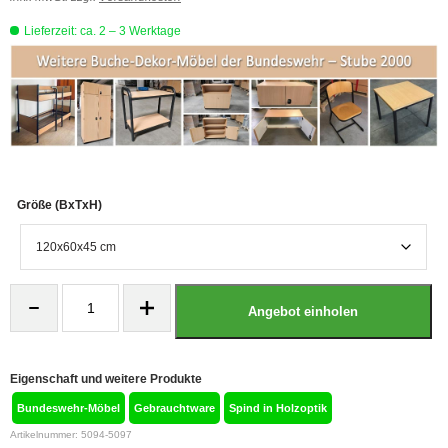
Lieferzeit: ca. 2 – 3 Werktage
Größe (BxTxH)
Buche-
Dekor
Angebot einholen
Aufsatzschrank
der
Bundeswehr
Menge
Eigenschaft und weitere Produkte
Bundeswehr-Möbel
Gebrauchtware
Spind in Holzoptik
Artikelnummer:
5094-5097