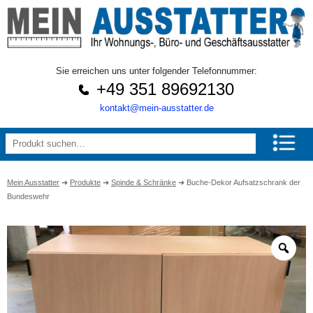
Sie erreichen uns unter folgender Telefonnummer:
+49 351 89692130
kontakt@mein-ausstatter.de
Mein Ausstatter
➜
Produkte
➜
Spinde & Schränke
➜
Buche-Dekor Aufsatzschrank der
Bundeswehr
Zo