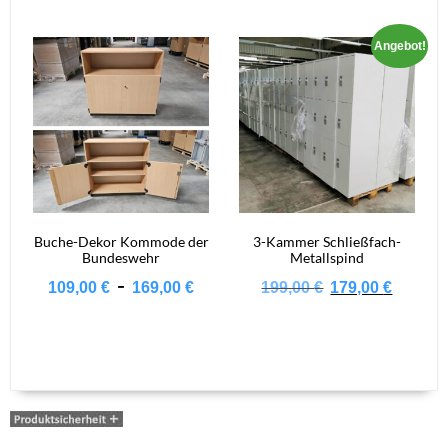
war:
ist:
299,00 €
275,0
Angebot!
Buche-Dekor Kommode der
3-Kammer Schließfach-
Bundeswehr
Metallspind
Ursprüngli
Aktue
-
109,00
€
169,00
€
199,00
€
179,00
€
Preis
Preis
war:
ist:
199,00 €
179,0