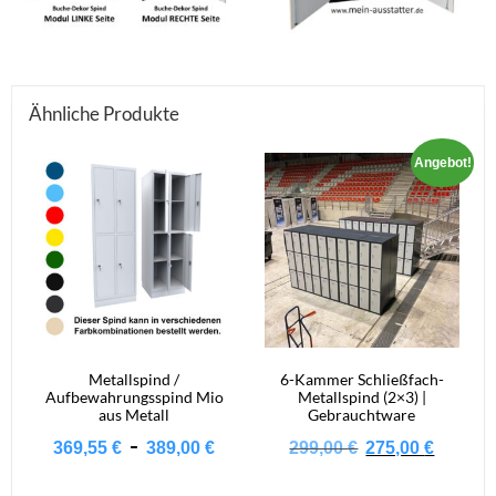
Ähnliche Produkte
Angebot!
Metallspind /
6-Kammer Schließfach-
Aufbewahrungsspind Mio
Metallspind (2×3) |
aus Metall
Gebrauchtware
Ursprüngli
Aktue
-
369,55
€
389,00
€
299,00
€
275,00
€
Preis
Preis