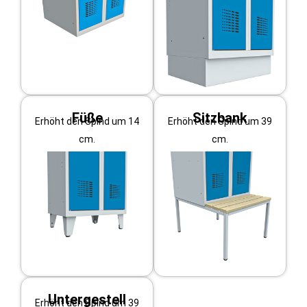
Füße
Sitzbank
Erhöht den Spind um 14
Erhöht den Spind um 39
cm.
cm.
Untergestell
Erhöht den Spind um 39