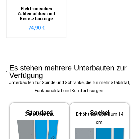
Elektronisches
Zahlenschloss mit
Besetztanzeige
74,90
€
Es stehen mehrere Unterbauten zur
Verfügung
Unterbauten für Spinde und Schränke, die für mehr Stabilität,
Funktionalität und Komfort sorgen.
Standard
Sockel
Ohne Unterbau
Erhöht den Spind um 14
cm.